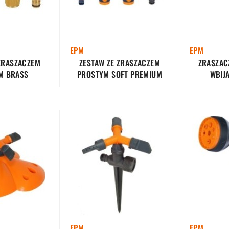
EPM
EPM
ZRASZACZEM
ZESTAW ZE ZRASZACZEM
ZRASZAC
M BRASS
PROSTYM SOFT PREMIUM
WBIJ
EPM
EPM