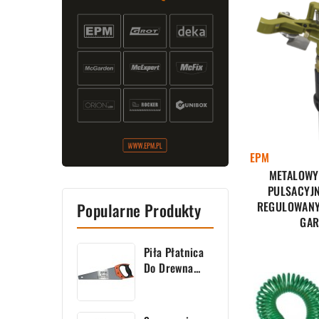
EPM
METALOWY
PULSACYJN
REGULOWANY
Popularne Produkty
GAR
Piła Płatnica
Do Drewna...