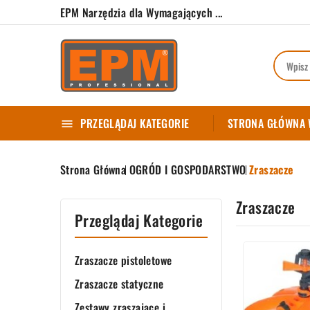
EPM Narzędzia dla Wymagających ...
PRZEGLĄDAJ KATEGORIE
STRONA GŁÓWNA

Strona Główna
OGRÓD I GOSPODARSTWO
Zraszacze
Zraszacze
Przeglądaj Kategorie
Zraszacze pistoletowe
Zraszacze statyczne
Zestawy zraszające i