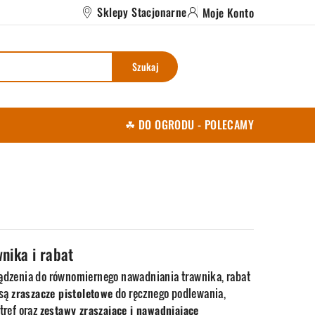
Sklepy Stacjonarne
Moje Konto
Szukaj
☘ DO OGRODU - POLECAMY
nika i rabat
ądzenia do równomiernego nawadniania trawnika, rabat
 są
zraszacze pistoletowe
do ręcznego podlewania,
tref oraz
zestawy zraszające i nawadniające