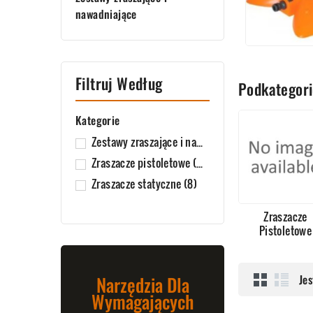
nawadniające
Filtruj Według
Podkategor
Kategorie
Zestawy zraszające i nawadniające
(8)
Zraszacze pistoletowe
(9)
Zraszacze statyczne
(8)
Zraszacze
Pistoletowe
Narzędzia Dla
Je
Wymagających