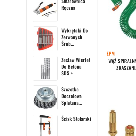
Smarownica
Ręczna
Wykrętaki Do
Zerwanych
Śrub...
EPM
Zestaw Wierteł
WĄŻ SPIRALNY
Do Betonu
ZRASZANI
SDS +
Szczotka
Doczołowa
Splatana...
Ścisk Stolarski