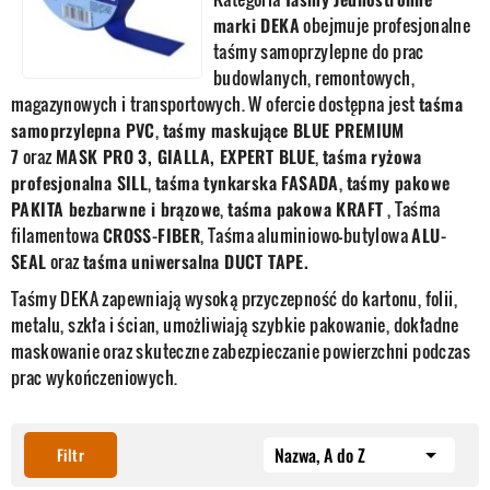
marki DEKA
obejmuje profesjonalne
taśmy samoprzylepne do prac
budowlanych, remontowych,
magazynowych i transportowych. W ofercie dostępna jest
taśma
samoprzylepna PVC
,
taśmy maskujące
BLUE PREMIUM
7
oraz
MASK PRO 3
, GIALLA, EXPERT BLUE
,
taśma ryżowa
profesjonalna SILL
,
taśma tynkarska FASADA
,
taśmy pakowe
PAKITA bezbarwne i brązowe
,
taśma pakowa KRAFT
, Taśma
filamentowa
CROSS-FIBER
, Taśma aluminiowo-butylowa
ALU-
SEAL
oraz
taśma uniwersalna DUCT TAPE.
Taśmy DEKA zapewniają wysoką przyczepność do kartonu, folii,
metalu, szkła i ścian, umożliwiają szybkie pakowanie, dokładne
maskowanie oraz skuteczne zabezpieczanie powierzchni podczas
prac wykończeniowych.
Nazwa, A do Z

Filtr