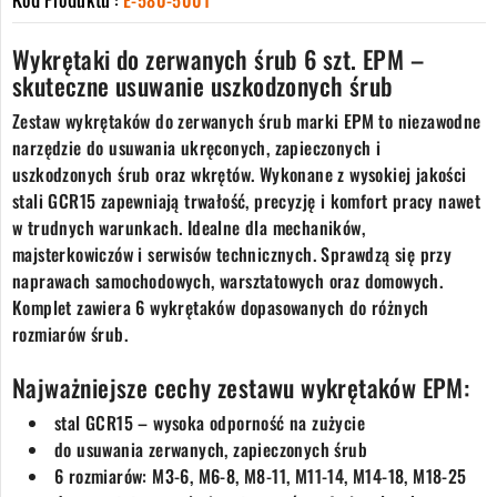
Kod Produktu :
E-580-5001
Wykrętaki do zerwanych śrub 6 szt. EPM –
skuteczne usuwanie uszkodzonych śrub
Zestaw wykrętaków do zerwanych śrub marki EPM to niezawodne
narzędzie do usuwania ukręconych, zapieczonych i
uszkodzonych śrub oraz wkrętów. Wykonane z wysokiej jakości
stali GCR15 zapewniają trwałość, precyzję i komfort pracy nawet
w trudnych warunkach. Idealne dla mechaników,
majsterkowiczów i serwisów technicznych. Sprawdzą się przy
naprawach samochodowych, warsztatowych oraz domowych.
Komplet zawiera 6 wykrętaków dopasowanych do różnych
rozmiarów śrub.
Najważniejsze cechy zestawu wykrętaków EPM:
stal GCR15 – wysoka odporność na zużycie
do usuwania zerwanych, zapieczonych śrub
6 rozmiarów: M3-6, M6-8, M8-11, M11-14, M14-18, M18-25