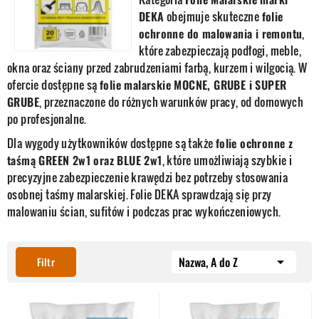
DEKA
obejmuje skuteczne
folie
ochronne do malowania i remontu
,
które zabezpieczają podłogi, meble,
okna oraz ściany przed zabrudzeniami farbą, kurzem i wilgocią. W
ofercie dostępne są
folie malarskie MOCNE, GRUBE i SUPER
GRUBE
, przeznaczone do różnych warunków pracy, od domowych
po profesjonalne.
Dla wygody użytkowników dostępne są także
folie ochronne z
taśmą GREEN 2w1 oraz BLUE 2w1
, które umożliwiają szybkie i
precyzyjne zabezpieczenie krawędzi bez potrzeby stosowania
osobnej taśmy malarskiej. Folie DEKA sprawdzają się przy
malowaniu ścian, sufitów i podczas prac wykończeniowych.
Nazwa, A do Z

Filtr