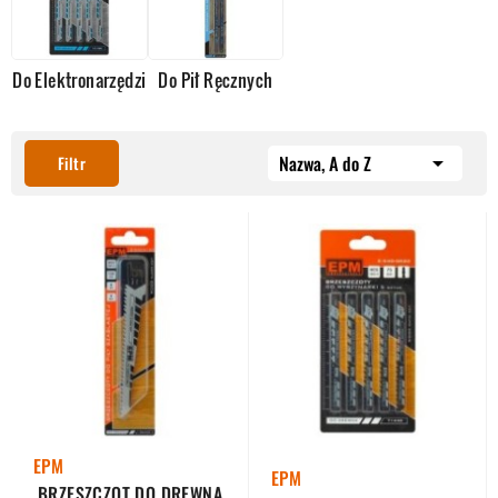
Do Elektronarzędzi
Do Pił Ręcznych
Nazwa, A do Z

Filtr
EPM
EPM
BRZESZCZOT DO DREWNA