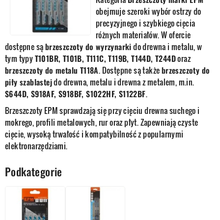
obejmuje szeroki wybór ostrzy do
precyzyjnego i szybkiego cięcia
różnych materiałów. W ofercie
dostępne są
brzeszczoty do wyrzynarki
do drewna i metalu, w
tym typy
T101BR, T101B, T111C, T119B, T144D, T244D
oraz
brzeszczoty do metalu T118A
. Dostępne są także
brzeszczoty do
piły szablastej
do drewna, metalu i drewna z metalem, m.in.
S644D, S918AF, S918BF, S1022HF, S1122BF
.
Brzeszczoty EPM sprawdzają się przy cięciu drewna suchego i
mokrego, profili metalowych, rur oraz płyt. Zapewniają czyste
cięcie, wysoką trwałość i kompatybilność z popularnymi
elektronarzędziami.
Podkategorie