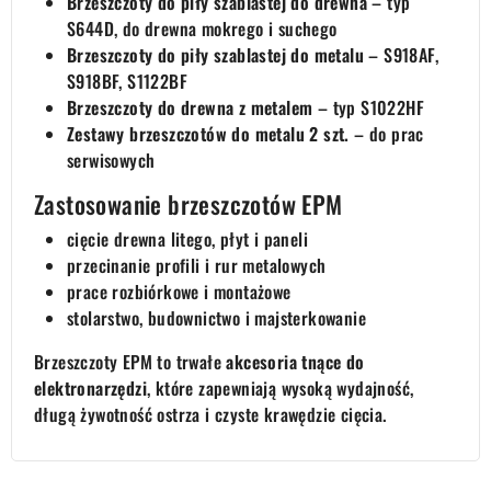
Brzeszczoty do piły szablastej do drewna
– typ
S644D, do drewna mokrego i suchego
Brzeszczoty do piły szablastej do metalu
– S918AF,
S918BF, S1122BF
Brzeszczoty do drewna z metalem
– typ S1022HF
Zestawy brzeszczotów do metalu 2 szt.
– do prac
serwisowych
Zastosowanie brzeszczotów EPM
cięcie drewna litego, płyt i paneli
przecinanie profili i rur metalowych
prace rozbiórkowe i montażowe
stolarstwo, budownictwo i majsterkowanie
Brzeszczoty EPM to trwałe
akcesoria tnące do
elektronarzędzi
, które zapewniają wysoką wydajność,
długą żywotność ostrza i czyste krawędzie cięcia.