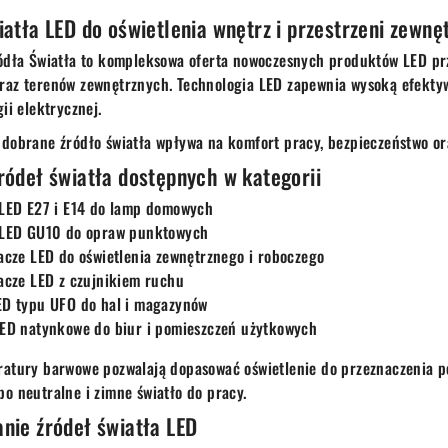
iatła LED do oświetlenia wnętrz i przestrzeni zewnę
ódła Światła to kompleksowa oferta nowoczesnych produktów LED prze
az terenów zewnętrznych. Technologia LED zapewnia wysoką efektyw
ii elektrycznej.
dobrane źródło światła wpływa na komfort pracy, bezpieczeństwo ora
ródeł światła dostępnych w kategorii
 LED E27 i E14 do lamp domowych
 LED GU10 do opraw punktowych
acze LED do oświetlenia zewnętrznego i roboczego
acze LED z czujnikiem ruchu
ED typu UFO do hal i magazynów
LED natynkowe do biur i pomieszczeń użytkowych
atury barwowe pozwalają dopasować oświetlenie do przeznaczenia pom
o neutralne i zimne światło do pracy.
nie źródeł światła LED