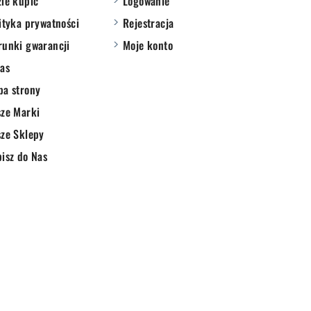
ie kupić
Logowanie
ityka prywatności
Rejestracja
unki gwarancji
Moje konto
as
pa strony
ze Marki
ze Sklepy
isz do Nas