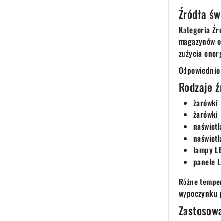
Źródła św
Kategoria Źr
magazynów or
zużycia energ
Odpowiednio 
Rodzaje ź
żarówki
żarówki
naświetl
naświetl
lampy L
panele 
Różne temper
wypoczynku p
Zastosowa