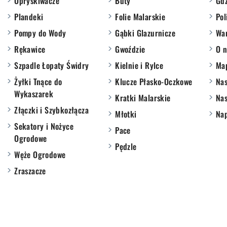
Opryskiwacze
Buty
Gdz
Plandeki
Folie Malarskie
Pol
Pompy do Wody
Gąbki Glazurnicze
War
Rękawice
Gwoździe
O n
Szpadle Łopaty Świdry
Kielnie i Rylce
Ma
Żyłki Tnące do
Klucze Płasko-Oczkowe
Nas
Wykaszarek
Kratki Malarskie
Nas
Złączki i Szybkozłącza
Młotki
Nap
Sekatory i Nożyce
Pace
Ogrodowe
Pędzle
Węże Ogrodowe
Zraszacze