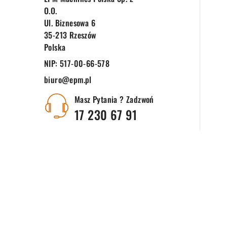
O.o.
Ul. Biznesowa 6
35-213 Rzeszów
Polska
NIP:
517-00-66-578
biuro@epm.pl
Masz Pytania ? Zadzwoń
17 230 67 91