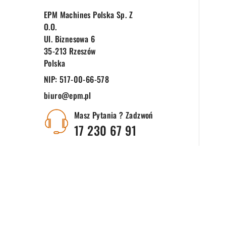
EPM Machines Polska Sp. Z
O.o.
Ul. Biznesowa 6
35-213 Rzeszów
Polska
NIP:
517-00-66-578
biuro@epm.pl
Masz Pytania ? Zadzwoń
17 230 67 91