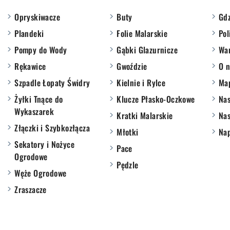
Opryskiwacze
Buty
Gdz
Plandeki
Folie Malarskie
Pol
Pompy do Wody
Gąbki Glazurnicze
War
Rękawice
Gwoździe
O n
Szpadle Łopaty Świdry
Kielnie i Rylce
Ma
Żyłki Tnące do
Klucze Płasko-Oczkowe
Nas
Wykaszarek
Kratki Malarskie
Nas
Złączki i Szybkozłącza
Młotki
Nap
Sekatory i Nożyce
Pace
Ogrodowe
Pędzle
Węże Ogrodowe
Zraszacze