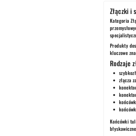
Złączki i
Kategoria Zł
przemysłowyc
specjalistycz
Produkty dos
kluczowe znac
Rodzaje z
szybkozł
złącza z
konektor
konektor
końcówki
końcówk
Końcówki tul
błyskawiczne