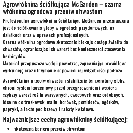
Agrowłóknina ściółkująca McGarden – czarna
włóknina ogrodowa przeciw chwastom
Profesjonalna agrowłóknina ściółkująca McGarden przeznaczona
jest do ściółkowania gleby w ogrodach przydomowych, na
działkach oraz w uprawach profesjonalnych.
Czarna włóknina ogrodowa skutecznie blokuje dostęp światła do
chwastów, ograniczając ich wzrost bez konieczności stosowania
herbicydów.
Materiał przepuszcza wodę i powietrze, zapewniając prawidłową
cyrkulację oraz utrzymanie odpowiedniej wilgotności podłoża.
Agrowłóknina przeciw chwastom stabilizuje temperaturę gleby,
chroni system korzeniowy przed przegrzewaniem i wspiera
szybszy wzrost roślin warzywnych, owocowych oraz ozdobnych.
Idealna do truskawek, malin, borówek, pomidorów, ogórków,
papryki, a także pod krzewy i rabaty kwiatowe.
Najważniejsze cechy agrowłókniny ściółkującej:
skuteczna bariera przeciw chwastom