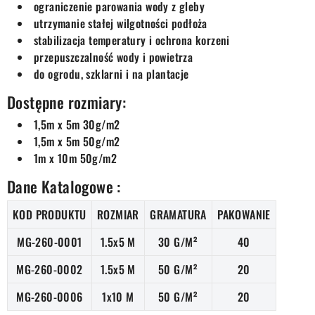
ograniczenie parowania wody z gleby
utrzymanie stałej wilgotności podłoża
stabilizacja temperatury i ochrona korzeni
przepuszczalność wody i powietrza
do ogrodu, szklarni i na plantacje
Dostępne rozmiary:
1,5m x 5m 30g/m2
1,5m x 5m 50g/m2
1m x 10m 50g/m2
Dane Katalogowe :
KOD PRODUKTU
ROZMIAR
GRAMATURA
PAKOWANIE
MG-260-0001
1.5x5 M
30 G/M²
40
MG-260-0002
1.5x5 M
50 G/M²
20
MG-260-0006
1x10 M
50 G/M²
20