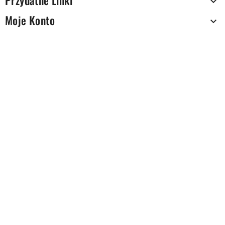
Przydatne Linki

Moje Konto
