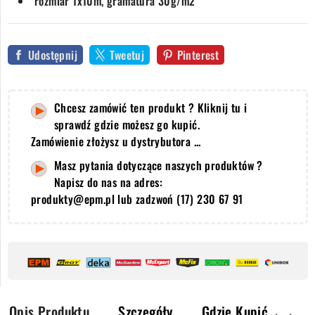
rozmiar 1x10m, gramatura 30g/m2
Udostępnij
Tweetuj
Pinterest
Chcesz zamówić ten produkt ? Kliknij tu i
sprawdź gdzie możesz go kupić.
Zamówienie złożysz u dystrybutora ...
Masz pytania dotyczące naszych produktów ?
Napisz do nas na adres:
produkty@epm.pl lub zadzwoń (17) 230 67 91
Opis Produktu
Szczegóły
Gdzie Kupić ←←