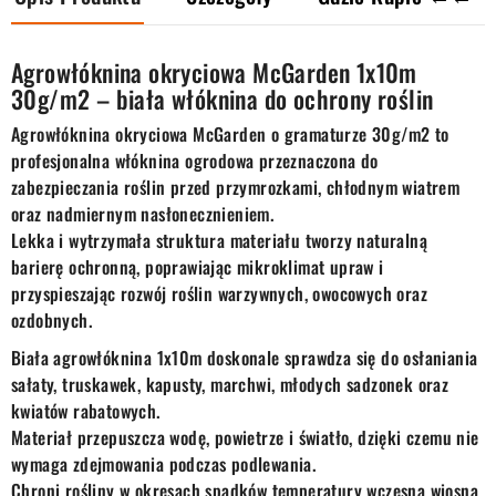
Agrowłóknina okryciowa McGarden 1x10m
30g/m2 – biała włóknina do ochrony roślin
Agrowłóknina okryciowa McGarden o gramaturze 30g/m2 to
profesjonalna włóknina ogrodowa przeznaczona do
zabezpieczania roślin przed przymrozkami, chłodnym wiatrem
oraz nadmiernym nasłonecznieniem.
Lekka i wytrzymała struktura materiału tworzy naturalną
barierę ochronną, poprawiając mikroklimat upraw i
przyspieszając rozwój roślin warzywnych, owocowych oraz
ozdobnych.
Biała agrowłóknina 1x10m doskonale sprawdza się do osłaniania
sałaty, truskawek, kapusty, marchwi, młodych sadzonek oraz
kwiatów rabatowych.
Materiał przepuszcza wodę, powietrze i światło, dzięki czemu nie
wymaga zdejmowania podczas podlewania.
Chroni rośliny w okresach spadków temperatury wczesną wiosną