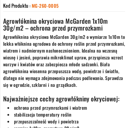
Kod Produktu :
MG-260-0005
Agrowłóknina okryciowa McGarden 1x10m
30g/m2 – ochrona przed przymrozkami
Agrowłóknina okryciowa McGarden 30g/m2 o wymiarze 1x10m to
lekka włóknina ogrodowa do ochrony roślin przed przymrozkami,
wiatrem i nadmiernym nasłonecznieniem. Idealna na wczesną
wiosnę i jesień, poprawia mikroklimat upraw, przyspiesza wzrost
warzyw i kwiatów oraz zabezpiecza młode sadzonki. Biała
agrowłóknina wiosenna przepuszcza wodę, powietrze i światło,
dlatego nie wymaga zdejmowania podczas podlewania. Sprawdza
się w ogrodzie, szklarni i na grządkach.
Najważniejsze cechy agrowłókniny okryciowej:
ochrona przed przymrozkami i wiatrem
stabilizacja temperatury roślin
przepuszczalność wody i powietrza