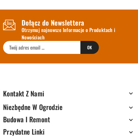
Dołącz do Newslettera
Otrzymuj najnowsze Informacje o Produktach i
Nowościach
Kontakt Z Nami

Niezbędne W Ogrodzie

Budowa I Remont

Przydatne Linki
